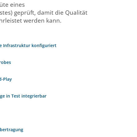
Güte eines
es) geprüft, damit die Qualität
rleistet werden kann.
e Infrastruktur konfiguriert
robes
d-Play
e in Test integrierbar
übertragung