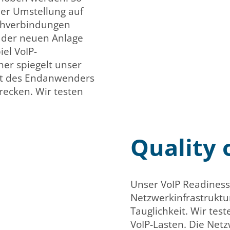
er Umstellung auf
achverbindungen
z der neuen Anlage
iel VoIP-
her spiegelt unser
tät des Endanwenders
trecken. Wir testen
Quality 
Unser VoIP Readiness
Netzwerkinfrastruktu
Tauglichkeit. Wir tes
VoIP-Lasten. Die Net