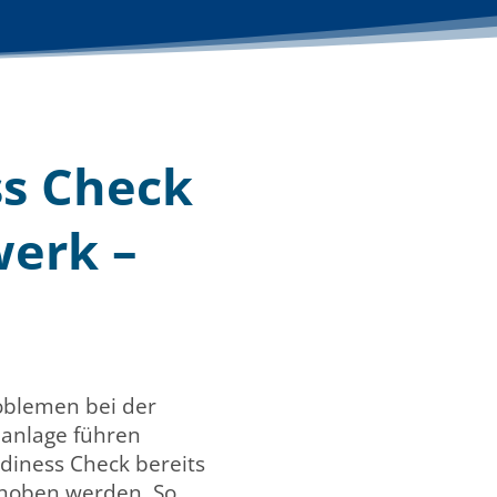
ss Check
werk –
roblemen bei der
nanlage führen
iness Check bereits
ehoben werden. So