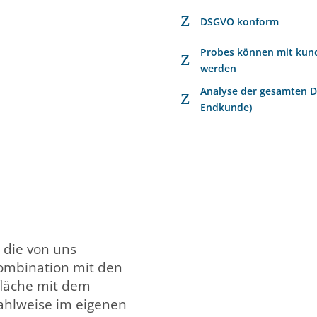
Z
DSGVO konform
Probes können mit kund
Z
werden
Analyse der gesamten Die
Z
Endkunde)
 die von uns
ombination mit den
läche mit dem
ahlweise im eigenen