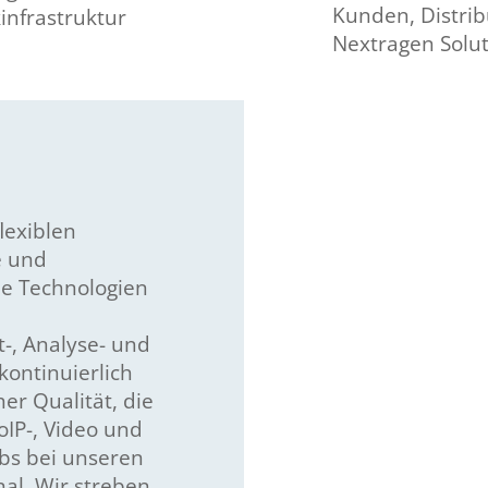
Kunden, Distrib
kinfrastruktur
Nextragen Solu
lexiblen
e und
ue Technologien
t-, Analyse- und
ontinuierlich
er Qualität, die
IP-, Video und
bs bei unseren
al. Wir streben