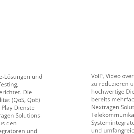
VoIP, Video over
are-Lösungen und
zu reduzieren 
esting,
hochwertige Die
erichtet. Die
bereits mehrfa
ität (QoS, QoE)
Nextragen Solut
 Play Dienste
Telekommunika
agen Solutions-
Systemintegrato
us den
und umfangreic
tegratoren und